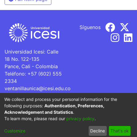
Síguenos
Universidad Icesi: Calle
18 No. 122-135
Pance, Cali - Colombia
Teléfono: +57 (602) 555
2334
ventanillaunica@icesi.edu.co
We collect and process your personal information for the
La Universidad Icesi es una Institución de Educación
following purposes:
Authentication, Preferences,
Superior que se encuentra sujeta a inspección y vigilancia
Acknowledgement and Statistics
.
por parte del Ministerio de Educación Nacional.
To learn more, please read our
privacy policy
.
Cookie
Privacy
End User
Send
Customize
Decline
That's ok
settings
policy
Agreement
Feedback