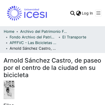
(curren
Log In
Communities & Collec
All of DSpace
Home
Archivo del Patrimonio Fotográfico y Fílmico del Valle del Cauca
Fondo Archivo del Patrimonio Fotográfico y Fílmico del Valle del Cauca
El Transporte
Statistics
APFFVC - Las Bicicletas y Ca - Patrimonial
Arnold Sánchez Castro, de paseo por el centro de la ciudad en su bicicleta
Arnold Sánchez Castro, de paseo
por el centro de la ciudad en su
bicicleta