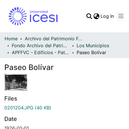
(curren
Log In
Communities & Collec
All of DSpace
Home
Archivo del Patrimonio Fotográfico y Fílmico del Valle del Cauca
Fondo Archivo del Patrimonio Fotográfico y Fílmico del Valle del Cauca
Los Municipios
Statistics
APFFVC - Edificios - Patrimonial
Paseo Bolívar
Paseo Bolívar
Files
0201204.JPG
(40 KB)
Date
1926-01-01