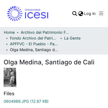
(curren
Log In
Communities & Collec
All of DSpace
Home
Archivo del Patrimonio Fotográfico y Fílmico del Valle del Cauca
Fondo Archivo del Patrimonio Fotográfico y Fílmico del Valle del Cauca
La Gente
Statistics
APFFVC - El Pueblo - Patrimonial
Olga Medina, Santiago de Cali
Olga Medina, Santiago de Cali
Files
0604989.JPG
(12.97 KB)