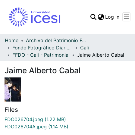
(curren
Log In
Communities & Collec
All of DSpace
Home
Archivo del Patrimonio Fotográfico y Fílmico del Valle del Cauca
Fondo Fotográfico Diario Occidente
Cali
Statistics
FFDO - Cali - Patrimonial
Jaime Alberto Cabal
Jaime Alberto Cabal
Files
FDO026704.jpeg
(1.22 MB)
FDO026704A.jpeg
(1.14 MB)