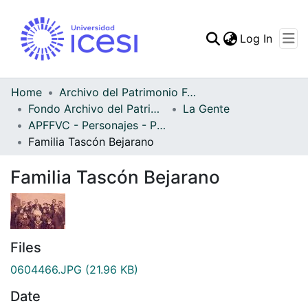
(curren
Log In
Communities & Collec
All of DSpace
Home
Archivo del Patrimonio Fotográfico y Fílmico del Valle del Cauca
Fondo Archivo del Patrimonio Fotográfico y Fílmico del Valle del Cauca
La Gente
Statistics
APFFVC - Personajes - Patrimonial
Familia Tascón Bejarano
Familia Tascón Bejarano
Files
0604466.JPG
(21.96 KB)
Date