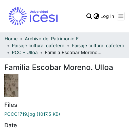
(curren
Log In
Communities & Collec
All of DSpace
Home
Archivo del Patrimonio Fotográfico y Fílmico del Valle del Cauca
Paisaje cultural cafetero
Paisaje cultural cafetero
Statistics
PCC - Ulloa
Familia Escobar Moreno. Ulloa
Familia Escobar Moreno. Ulloa
Files
PCCC1719.jpg
(1017.5 KB)
Date