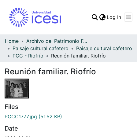
(curren
Log In
Communities & Collec
All of DSpace
Home
Archivo del Patrimonio Fotográfico y Fílmico del Valle del Cauca
Paisaje cultural cafetero
Paisaje cultural cafetero
Statistics
PCC - Riofrío
Reunión familiar. Riofrío
Reunión familiar. Riofrío
Files
PCCC1777.jpg
(51.52 KB)
Date