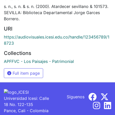
s. n., s. n. & s. n. (2000). Atardecer sevillano & 101573.
SEVILLA: Biblioteca Departamental Jorge Garces
Borrero.
URI
https://audiovisuales.icesi.edu.co/handle/123456789/1
8723
Collections
APFFVC - Los Paisajes - Patrimonial
Full item page
Síguenos
Universidad Icesi: Calle
18 No. 122-135
Pance, Cali - Colombia