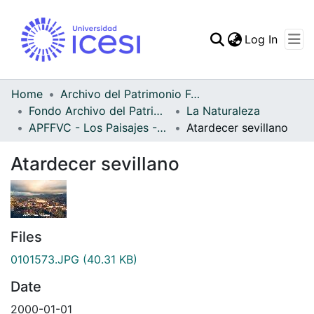
(curren
Log In
Communities & Collec
All of DSpace
Home
Archivo del Patrimonio Fotográfico y Fílmico del Valle del Cauca
Fondo Archivo del Patrimonio Fotográfico y Fílmico del Valle del Cauca
La Naturaleza
Statistics
APFFVC - Los Paisajes - Patrimonial
Atardecer sevillano
Atardecer sevillano
Files
0101573.JPG
(40.31 KB)
Date
2000-01-01