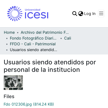
(curren
Log In
Communities & Collec
All of DSpace
Home
Archivo del Patrimonio Fotográfico y Fílmico del Valle del Cauca
Fondo Fotográfico Diario Occidente
Cali
Statistics
FFDO - Cali - Patrimonial
Usuarios siendo atendidos por personal de la institucion
Usuarios siendo atendidos por
personal de la institucion
Files
Fdo 012306.jpg
(814.24 KB)