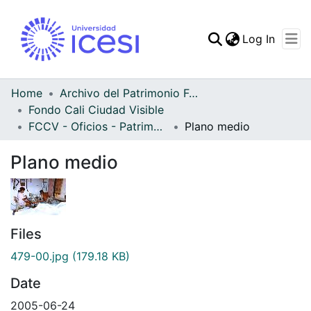
(curren
Log In
Communities & Collec
All of DSpace
Home
Archivo del Patrimonio Fotográfico y Fílmico del Valle del Cauca
Fondo Cali Ciudad Visible
Statistics
FCCV - Oficios - Patrimonial
Plano medio
Plano medio
Files
479-00.jpg
(179.18 KB)
Date
2005-06-24