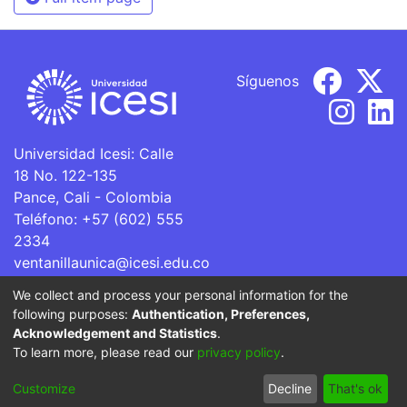
Síguenos
Universidad Icesi: Calle
18 No. 122-135
Pance, Cali - Colombia
Teléfono: +57 (602) 555
2334
ventanillaunica@icesi.edu.co
We collect and process your personal information for the
La Universidad Icesi es una Institución de Educación
following purposes:
Authentication, Preferences,
Superior que se encuentra sujeta a inspección y vigilancia
Acknowledgement and Statistics
.
por parte del Ministerio de Educación Nacional.
To learn more, please read our
privacy policy
.
Cookie
Privacy
End User
Send
Customize
Decline
That's ok
settings
policy
Agreement
Feedback