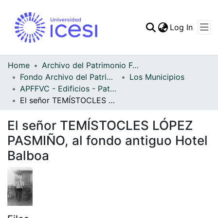
(curren
Log In
Communities & Collec
All of DSpace
Home
Archivo del Patrimonio Fotográfico y Fílmico del Valle del Cauca
Fondo Archivo del Patrimonio Fotográfico y Fílmico del Valle del Cauca
Los Municipios
Statistics
APFFVC - Edificios - Patrimonial
El señor TEMÍSTOCLES LÓPEZ PASMIÑO, al fondo antiguo Hotel Balboa
El señor TEMÍSTOCLES LÓPEZ
PASMIÑO, al fondo antiguo Hotel
Balboa