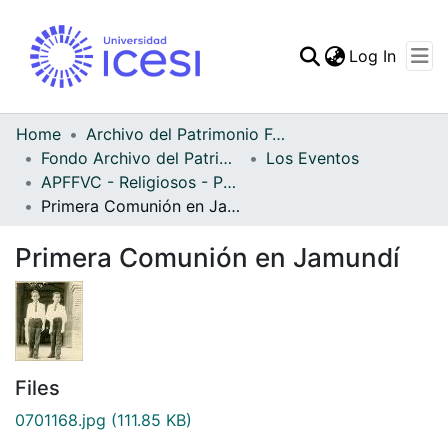
(curren
Log In
Communities & Collec
All of DSpace
Home
Archivo del Patrimonio Fotográfico y Fílmico del Valle del Cauca
Fondo Archivo del Patrimonio Fotográfico y Fílmico del Valle del Cauca
Los Eventos
Statistics
APFFVC - Religiosos - Patrimonial
Primera Comunión en Jamundí
Primera Comunión en Jamundí
Files
0701168.jpg
(111.85 KB)