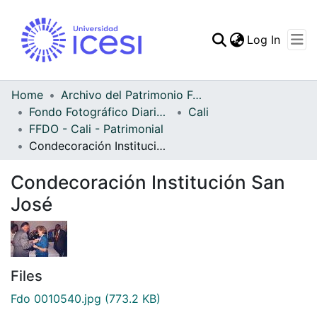
(curren
Log In
Communities & Collec
All of DSpace
Home
Archivo del Patrimonio Fotográfico y Fílmico del Valle del Cauca
Fondo Fotográfico Diario Occidente
Cali
Statistics
FFDO - Cali - Patrimonial
Condecoración Institución San José
Condecoración Institución San
José
Files
Fdo 0010540.jpg
(773.2 KB)