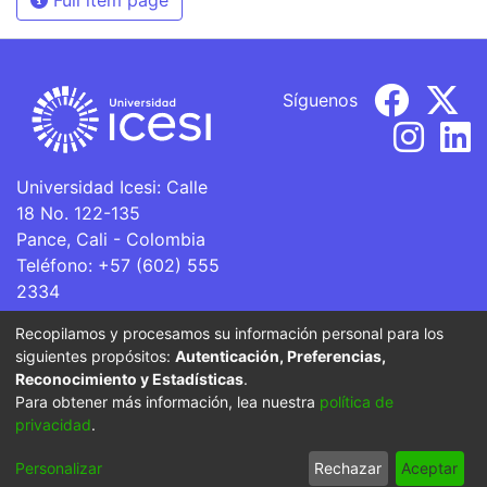
Síguenos
Universidad Icesi: Calle
18 No. 122-135
Pance, Cali - Colombia
Teléfono: +57 (602) 555
2334
ventanillaunica@icesi.edu.co
Recopilamos y procesamos su información personal para los
siguientes propósitos:
Autenticación, Preferencias,
La Universidad Icesi es una Institución de Educación
Reconocimiento y Estadísticas
.
Superior que se encuentra sujeta a inspección y vigilancia
Para obtener más información, lea nuestra
política de
por parte del Ministerio de Educación Nacional.
privacidad
.
Cookie
Privacy
End User
Send
Personalizar
Rechazar
Aceptar
settings
policy
Agreement
Feedback