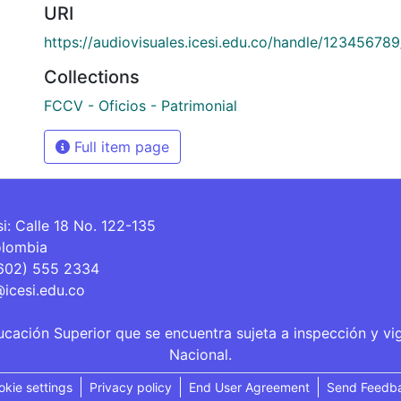
URI
https://audiovisuales.icesi.edu.co/handle/12345678
Collections
FCCV - Oficios - Patrimonial
Full item page
si: Calle 18 No. 122-135
olombia
(602) 555 2334
@icesi.edu.co
ucación Superior que se encuentra sujeta a inspección y vi
Nacional.
okie settings
Privacy policy
End User Agreement
Send Feedb