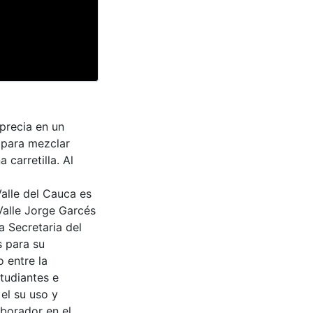
precia en un
 para mezclar
 carretilla. Al
Valle del Cauca es
Valle Jorge Garcés
a Secretaria del
s para su
 entre la
tudiantes e
 el su uso y
aborador en el