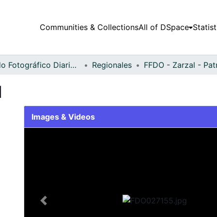
Communities & Collections
All of DSpace
Statist
Fondo Fotográfico Diario Occidente
Regionales
l
Images & Videos
Slide 1 of 2
Previous