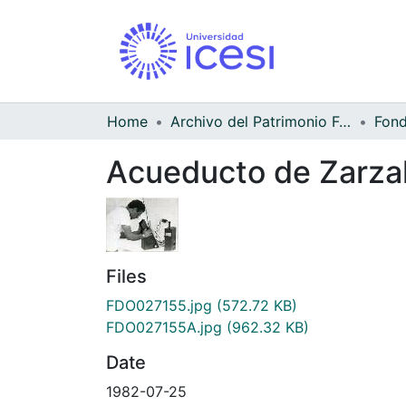
Home
Archivo del Patrimonio Fotográfico y Fílmico del Valle del Cauca
Acueducto de Zarza
Files
FDO027155.jpg
(572.72 KB)
FDO027155A.jpg
(962.32 KB)
Date
1982-07-25