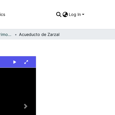
ics
Log In
FFDO - Zarzal - Patrimonial
Acueducto de Zarzal
Next