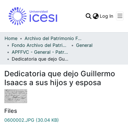
(curren
Log In
Communities & Collec
All of DSpace
Home
Archivo del Patrimonio Fotográfico y Fílmico del Valle del Cauca
Fondo Archivo del Patrimonio Fotográfico y Fílmico del Valle del Cauca
General
Statistics
APFFVC - General - Patrimonial
Dedicatoria que dejo Guillermo Isaacs a sus hijos y esposa
Dedicatoria que dejo Guillermo
Isaacs a sus hijos y esposa
Files
0600002.JPG
(30.04 KB)