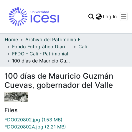
(curren
Log In
Communities & Collec
All of DSpace
Home
Archivo del Patrimonio Fotográfico y Fílmico del Valle del Cauca
Fondo Fotográfico Diario Occidente
Cali
Statistics
FFDO - Cali - Patrimonial
100 días de Mauricio Guzmán Cuevas, gobernador del Valle
100 días de Mauricio Guzmán
Cuevas, gobernador del Valle
Files
FDO020802.jpg
(1.53 MB)
FDO020802A.jpg
(2.21 MB)