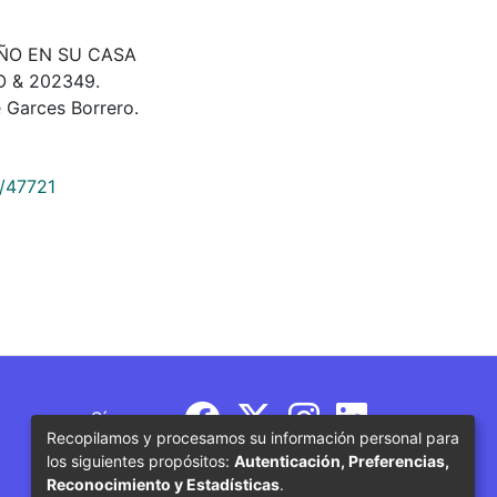
ÑO EN SU CASA
 & 202349.
 Garces Borrero.
9/47721
Síguenos
Recopilamos y procesamos su información personal para
los siguientes propósitos:
Autenticación, Preferencias,
Reconocimiento y Estadísticas
.