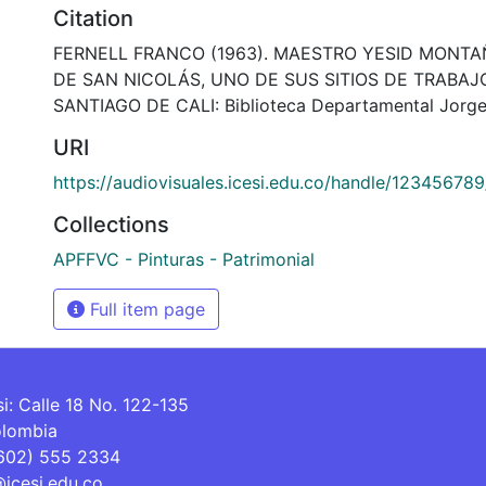
Citation
FERNELL FRANCO (1963). MAESTRO YESID MONTA
DE SAN NICOLÁS, UNO DE SUS SITIOS DE TRABAJO
SANTIAGO DE CALI: Biblioteca Departamental Jorge
URI
https://audiovisuales.icesi.edu.co/handle/12345678
Collections
APFFVC - Pinturas - Patrimonial
Full item page
si: Calle 18 No. 122-135
olombia
(602) 555 2334
@icesi.edu.co