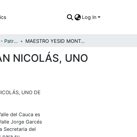
ics
Log In
APFFVC - Pinturas - Patrimonial
MAESTRO YESID MONTAÑO EN SU CASA DE SAN NICOLÁS, UNO DE SUS SITIOS DE TRABAJO
AN NICOLÁS, UNO
ICOLÁS, UNO DE
Valle del Cauca es
Valle Jorge Garcés
a Secretaria del
s para su