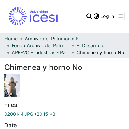
(curren
Log In
Communities & Collec
All of DSpace
Home
Archivo del Patrimonio Fotográfico y Fílmico del Valle del Cauca
Fondo Archivo del Patrimonio Fotográfico y Fílmico del Valle del Cauca
El Desarrollo
Statistics
APFFVC - Industrias - Patrimonial
Chimenea y horno No
Chimenea y horno No
Files
0200144.JPG
(20.15 KB)
Date