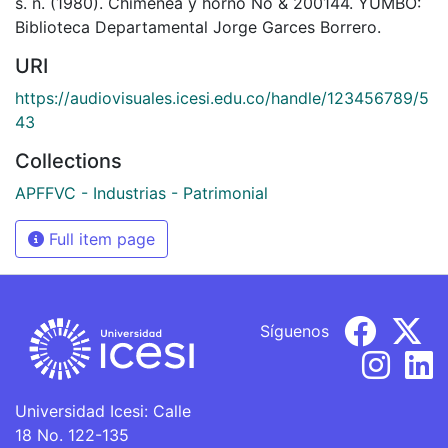
s. n. (1980). Chimenea y horno No & 200144. YUMBO:
Biblioteca Departamental Jorge Garces Borrero.
URI
https://audiovisuales.icesi.edu.co/handle/123456789/5
43
Collections
APFFVC - Industrias - Patrimonial
Full item page
Síguenos
Universidad Icesi: Calle
18 No. 122-135