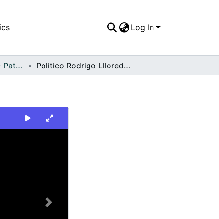
ics
Log In
FFDO - Personajes - Patrimonial
Politico Rodrigo Llloreda Caicedo
Next