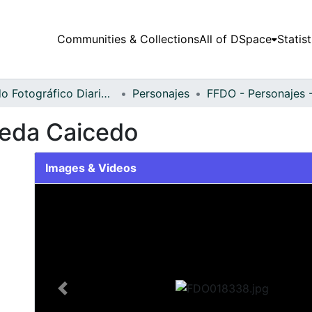
Communities & Collections
All of DSpace
Statist
Fondo Fotográfico Diario Occidente
Personajes
oreda Caicedo
Images & Videos
Slide 1 of 2
Previous