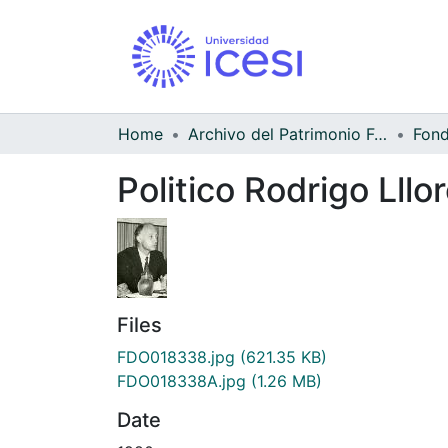
Home
Archivo del Patrimonio Fotográfico y Fílmico del Valle del Cauca
Politico Rodrigo Lll
Files
FDO018338.jpg
(621.35 KB)
FDO018338A.jpg
(1.26 MB)
Date