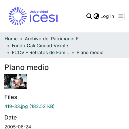
(curren
Log In
Communities & Collec
All of DSpace
Home
Archivo del Patrimonio Fotográfico y Fílmico del Valle del Cauca
Fondo Cali Ciudad Visible
Statistics
FCCV - Retratos de Familia - Patrimonial
Plano medio
Plano medio
Files
419-33.jpg
(182.52 KB)
Date
2005-06-24