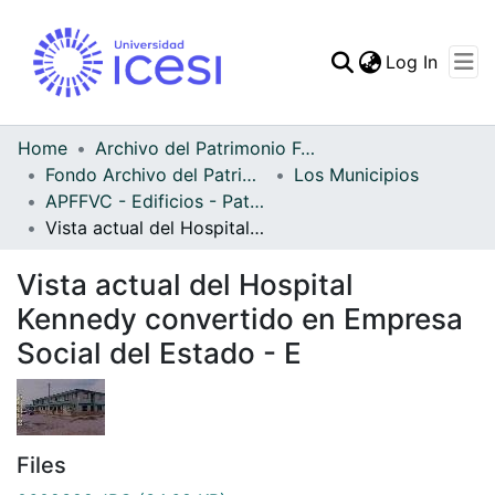
(curren
Log In
Communities & Collec
All of DSpace
Home
Archivo del Patrimonio Fotográfico y Fílmico del Valle del Cauca
Fondo Archivo del Patrimonio Fotográfico y Fílmico del Valle del Cauca
Los Municipios
Statistics
APFFVC - Edificios - Patrimonial
Vista actual del Hospital Kennedy convertido en Empresa Social del Estado - E
Vista actual del Hospital
Kennedy convertido en Empresa
Social del Estado - E
Files