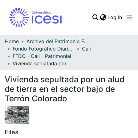
(curren
Log In
Communities & Collec
All of DSpace
Home
Archivo del Patrimonio Fotográfico y Fílmico del Valle del Cauca
Fondo Fotográfico Diario Occidente
Cali
Statistics
FFDO - Cali - Patrimonial
Vivienda sepultada por un alud de tierra en el sector bajo de Terrón Colorado
Vivienda sepultada por un alud
de tierra en el sector bajo de
Terrón Colorado
Files