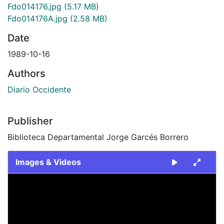
Fdo014176.jpg
(5.17 MB)
Fdo014176A.jpg
(2.58 MB)
Date
1989-10-16
Authors
Diario Occidente
Publisher
Biblioteca Departamental Jorge Garcés Borrero
Images & Videos
Slide 1 of 2