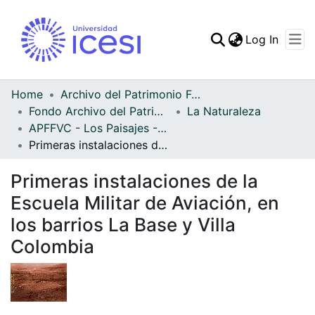
(curren
Log In
Communities & Collec
All of DSpace
Home
Archivo del Patrimonio Fotográfico y Fílmico del Valle del Cauca
Fondo Archivo del Patrimonio Fotográfico y Fílmico del Valle del Cauca
La Naturaleza
Statistics
APFFVC - Los Paisajes - Patrimonial
Primeras instalaciones de la Escuela Militar de Aviación, en los barrios La Base y Villa Colombia
Primeras instalaciones de la
Escuela Militar de Aviación, en
los barrios La Base y Villa
Colombia