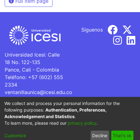
Full item page
Síguenos
Universidad Icesi: Calle
18 No. 122-135
Pance, Cali - Colombia
Teléfono: +57 (602) 555
2334
ventanillaunica@icesi.edu.co
We collect and process your personal information for the
La Universidad Icesi es una Institución de Educación
following purposes:
Authentication, Preferences,
Superior que se encuentra sujeta a inspección y vigilancia
Acknowledgement and Statistics
.
por parte del Ministerio de Educación Nacional.
To learn more, please read our
privacy policy
.
Cookie
Privacy
End User
Send
Customize
Decline
That's ok