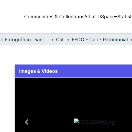
Communities & Collections
All of DSpace
Statist
Fondo Fotográfico Diario Occidente
Cali
FFDO - Cali - Patrimonial
Images & Videos
Slide 1 of 2
Previous