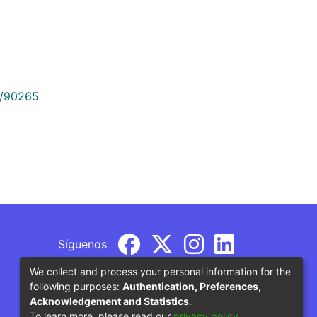
9/90265
Síguenos
We collect and process your personal information for the
following purposes:
Authentication, Preferences,
Acknowledgement and Statistics
.
To learn more, please read our
privacy policy
.