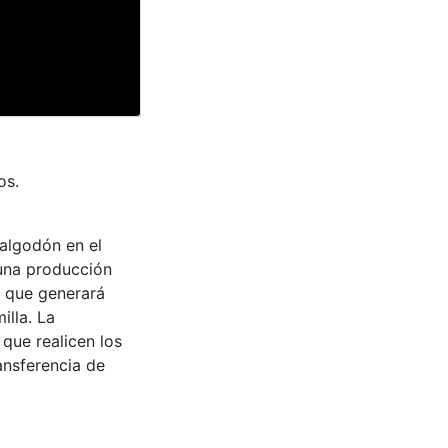
os.
 algodón en el
 una producción
 que generará
illa. La
que realicen los
ansferencia de