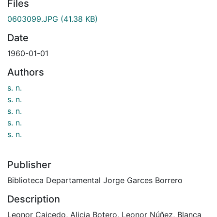
Files
0603099.JPG
(41.38 KB)
Date
1960-01-01
Authors
s. n.
s. n.
s. n.
s. n.
s. n.
Publisher
Biblioteca Departamental Jorge Garces Borrero
Description
Leonor Caicedo, Alicia Botero, Leonor Núñez, Blanca