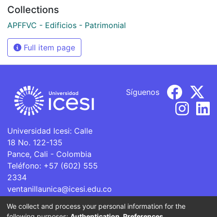
Collections
APFFVC - Edificios - Patrimonial
Full item page
Síguenos
Universidad Icesi: Calle
18 No. 122-135
Pance, Cali - Colombia
Teléfono: +57 (602) 555
2334
ventanillaunica@icesi.edu.co
We collect and process your personal information for the
La Universidad Icesi es una Institución de Educación
following purposes:
Authentication, Preferences,