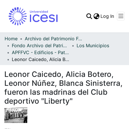
(curren
Log In
Communities & Collec
All of DSpace
Home
Archivo del Patrimonio Fotográfico y Fílmico del Valle del Cauca
Fondo Archivo del Patrimonio Fotográfico y Fílmico del Valle del Cauca
Los Municipios
Statistics
APFFVC - Edificios - Patrimonial
Leonor Caicedo, Alicia Botero, Leonor Núñez, Blanca Sinisterra, fueron las madrinas del Club deportivo "Liberty"
Leonor Caicedo, Alicia Botero,
Leonor Núñez, Blanca Sinisterra,
fueron las madrinas del Club
deportivo "Liberty"