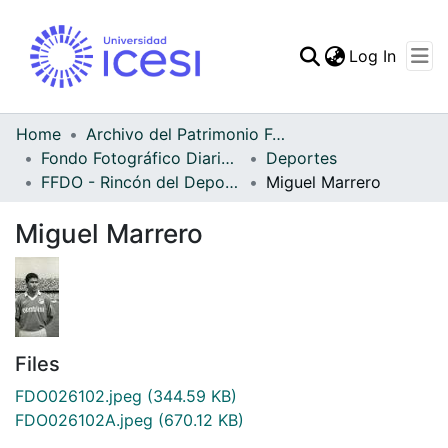
(curren
Log In
Communities & Collec
All of DSpace
Home
Archivo del Patrimonio Fotográfico y Fílmico del Valle del Cauca
Fondo Fotográfico Diario Occidente
Deportes
Statistics
FFDO - Rincón del Deportivo Cali - Patrimonial
Miguel Marrero
Miguel Marrero
Files
FDO026102.jpeg
(344.59 KB)
FDO026102A.jpeg
(670.12 KB)