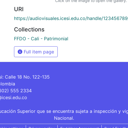
Click on the image to open the gallery.
URI
https://audiovisuales.icesi.edu.co/handle/12345678
Collections
FFDO - Cali - Patrimonial
Full item page
si: Calle 18 No. 122-135
olombia
(602) 555 2334
@icesi.edu.co
ucación Superior que se encuentra sujeta a inspección y vi
Nacional.