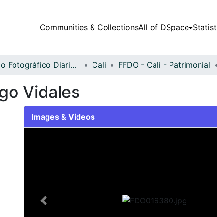
Communities & Collections
All of DSpace
Statist
Fondo Fotográfico Diario Occidente
Cali
FFDO - Cali - Patrimonial
go Vidales
Images & Videos
Slide 1 of 2
Previous