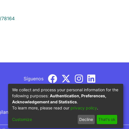
9/78164
Síguenos
We collect and process your personal information for the
following purposes:
Authentication, Preferences,
Acknowledgement and Statistics
.
To learn more, please read our
privacy policy
.
gilancia por parte del Ministerio de Educación
Customize
Decline
That's ok