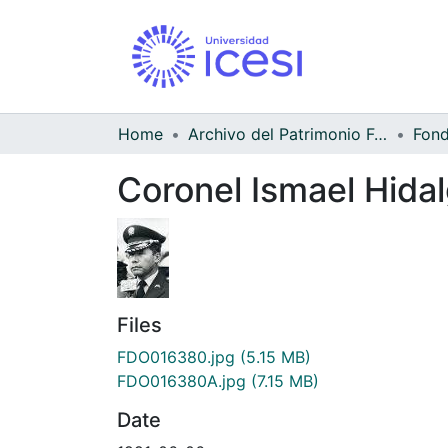
Home
Archivo del Patrimonio Fotográfico y Fílmico del Valle del Cauca
Coronel Ismael Hidal
Files
FDO016380.jpg
(5.15 MB)
FDO016380A.jpg
(7.15 MB)
Date