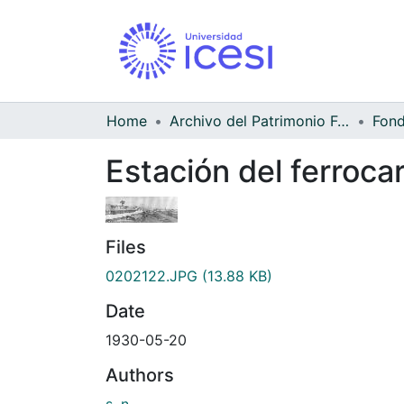
Home
Archivo del Patrimonio Fotográfico y Fílmico del Valle del Cauca
Estación del ferroca
Files
0202122.JPG
(13.88 KB)
Date
1930-05-20
Authors
s. n.