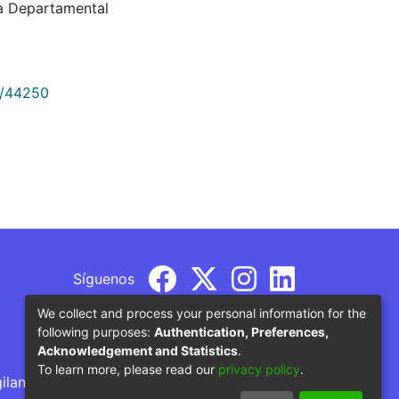
a Departamental
9/44250
Síguenos
We collect and process your personal information for the
following purposes:
Authentication, Preferences,
Acknowledgement and Statistics
.
To learn more, please read our
privacy policy
.
gilancia por parte del Ministerio de Educación