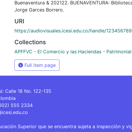
Buenaventura & 202122. BUENAVENTURA: Bibliotec
Jorge Garces Borrero.
URI
https://audiovisuales.icesi.edu.co/handle/12345678
Collections
APFFVC - El Comercio y las Haciendas - Patrimonial
Full item page
si: Calle 18 No. 122-135
olombia
(602) 555 2334
@icesi.edu.co
ucación Superior que se encuentra sujeta a inspección y vi