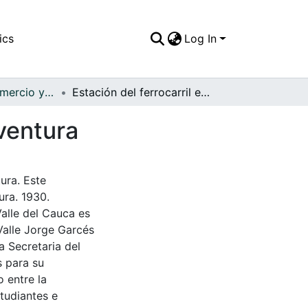
ics
Log In
APFFVC - El Comercio y las Haciendas - Patrimonial
Estación del ferrocarril en el municipio de Buenaventura
aventura
ura. Este
ura. 1930.
Valle del Cauca es
Valle Jorge Garcés
a Secretaria del
s para su
 entre la
tudiantes e