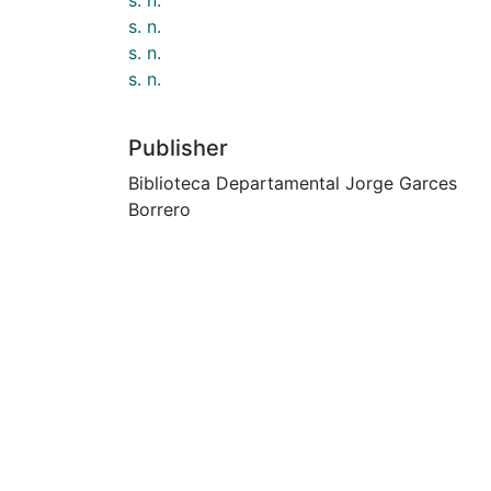
s. n.
s. n.
s. n.
Publisher
Biblioteca Departamental Jorge Garces
Borrero