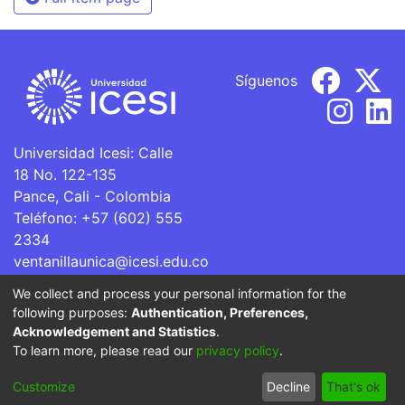
Síguenos
Universidad Icesi: Calle
18 No. 122-135
Pance, Cali - Colombia
Teléfono: +57 (602) 555
2334
ventanillaunica@icesi.edu.co
We collect and process your personal information for the
La Universidad Icesi es una Institución de Educación
following purposes:
Authentication, Preferences,
Superior que se encuentra sujeta a inspección y vigilancia
Acknowledgement and Statistics
.
por parte del Ministerio de Educación Nacional.
To learn more, please read our
privacy policy
.
Cookie
Privacy
End User
Send
Customize
Decline
That's ok
settings
policy
Agreement
Feedback