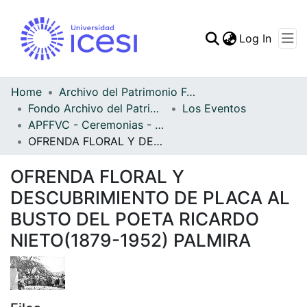
(curren
Log In
Communities & Collec
All of DSpace
Home
Archivo del Patrimonio Fotográfico y Fílmico del Valle del Cauca
Fondo Archivo del Patrimonio Fotográfico y Fílmico del Valle del Cauca
Los Eventos
Statistics
APFFVC - Ceremonias - Patrimonial
OFRENDA FLORAL Y DESCUBRIMIENTO DE PLACA AL BUSTO DEL POETA RICARDO NIETO(1879-1952) PALMIRA
OFRENDA FLORAL Y
DESCUBRIMIENTO DE PLACA AL
BUSTO DEL POETA RICARDO
NIETO(1879-1952) PALMIRA