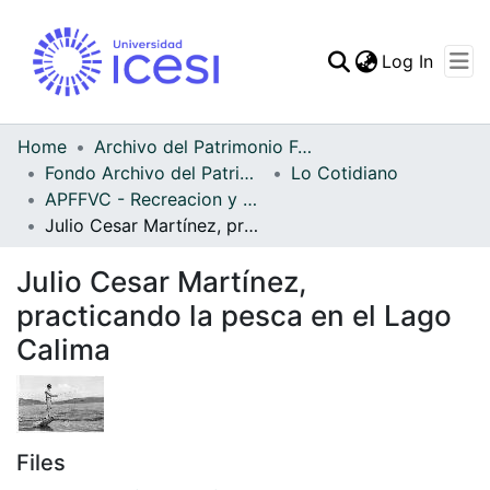
(curren
Log In
Communities & Collec
All of DSpace
Home
Archivo del Patrimonio Fotográfico y Fílmico del Valle del Cauca
Fondo Archivo del Patrimonio Fotográfico y Fílmico del Valle del Cauca
Lo Cotidiano
Statistics
APFFVC - Recreacion y Paseo - Patrimonial
Julio Cesar Martínez, practicando la pesca en el Lago Calima
Julio Cesar Martínez,
practicando la pesca en el Lago
Calima
Files