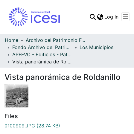
(curren
Log In
Communities & Collec
All of DSpace
Home
Archivo del Patrimonio Fotográfico y Fílmico del Valle del Cauca
Fondo Archivo del Patrimonio Fotográfico y Fílmico del Valle del Cauca
Los Municipios
Statistics
APFFVC - Edificios - Patrimonial
Vista panorámica de Roldanillo
Vista panorámica de Roldanillo
Files
0100909.JPG
(28.74 KB)