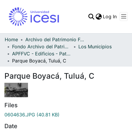
(curren
Log In
Communities & Collec
All of DSpace
Home
Archivo del Patrimonio Fotográfico y Fílmico del Valle del Cauca
Fondo Archivo del Patrimonio Fotográfico y Fílmico del Valle del Cauca
Los Municipios
Statistics
APFFVC - Edificios - Patrimonial
Parque Boyacá, Tuluá, C
Parque Boyacá, Tuluá, C
Files
0604636.JPG
(40.81 KB)
Date