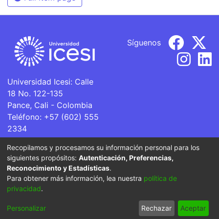
Síguenos
Universidad Icesi: Calle
18 No. 122-135
Pance, Cali - Colombia
Teléfono: +57 (602) 555
2334
ventanillaunica@icesi.edu.co
Recopilamos y procesamos su información personal para los
siguientes propósitos:
Autenticación, Preferencias,
La Universidad Icesi es una Institución de Educación
Reconocimiento y Estadísticas
.
Superior que se encuentra sujeta a inspección y vigilancia
Para obtener más información, lea nuestra
política de
por parte del Ministerio de Educación Nacional.
privacidad
.
Cookie
Privacy
End User
Send
Personalizar
Rechazar
Aceptar
settings
policy
Agreement
Feedback