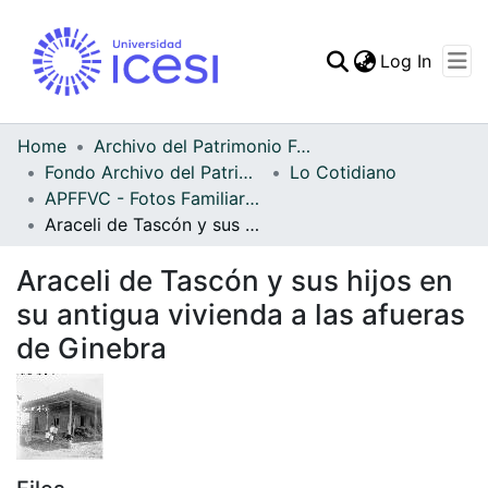
(curren
Log In
Communities & Collec
All of DSpace
Home
Archivo del Patrimonio Fotográfico y Fílmico del Valle del Cauca
Fondo Archivo del Patrimonio Fotográfico y Fílmico del Valle del Cauca
Lo Cotidiano
Statistics
APFFVC - Fotos Familiares - Patrimonial
Araceli de Tascón y sus hijos en su antigua vivienda a las afueras de Ginebra
Araceli de Tascón y sus hijos en
su antigua vivienda a las afueras
de Ginebra