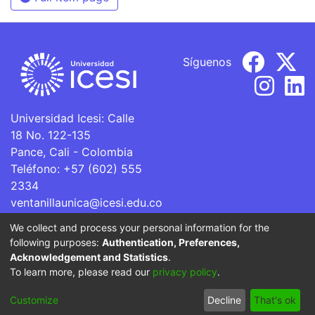
Síguenos
Universidad Icesi: Calle
18 No. 122-135
Pance, Cali - Colombia
Teléfono: +57 (602) 555
2334
ventanillaunica@icesi.edu.co
We collect and process your personal information for the
La Universidad Icesi es una Institución de Educación
following purposes:
Authentication, Preferences,
Superior que se encuentra sujeta a inspección y vigilancia
Acknowledgement and Statistics
.
por parte del Ministerio de Educación Nacional.
To learn more, please read our
privacy policy
.
Cookie
Privacy
End User
Send
Customize
Decline
That's ok
settings
policy
Agreement
Feedback