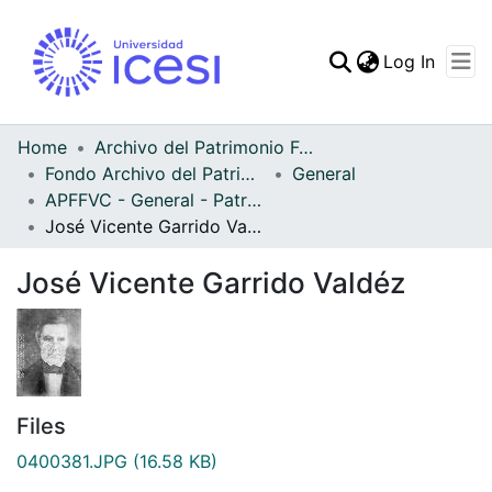
(curren
Log In
Communities & Collec
All of DSpace
Home
Archivo del Patrimonio Fotográfico y Fílmico del Valle del Cauca
Fondo Archivo del Patrimonio Fotográfico y Fílmico del Valle del Cauca
General
Statistics
APFFVC - General - Patrimonial
José Vicente Garrido Valdéz
José Vicente Garrido Valdéz
Files
0400381.JPG
(16.58 KB)