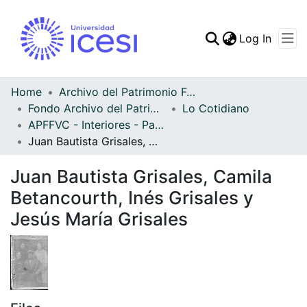
(curren
Log In
Communities & Collec
All of DSpace
Home
Archivo del Patrimonio Fotográfico y Fílmico del Valle del Cauca
Fondo Archivo del Patrimonio Fotográfico y Fílmico del Valle del Cauca
Lo Cotidiano
Statistics
APFFVC - Interiores - Patrimonial
Juan Bautista Grisales, Camila Betancourth, Inés Grisales y Jesús María Grisales
Juan Bautista Grisales, Camila
Betancourth, Inés Grisales y
Jesús María Grisales