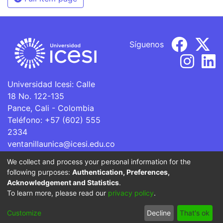
Síguenos
Universidad Icesi: Calle
18 No. 122-135
Pance, Cali - Colombia
Teléfono: +57 (602) 555
2334
ventanillaunica@icesi.edu.co
We collect and process your personal information for the
La Universidad Icesi es una Institución de Educación
following purposes:
Authentication, Preferences,
Superior que se encuentra sujeta a inspección y vigilancia
Acknowledgement and Statistics
.
por parte del Ministerio de Educación Nacional.
To learn more, please read our
privacy policy
.
Cookie
Privacy
End User
Send
Customize
Decline
That's ok
settings
policy
Agreement
Feedback