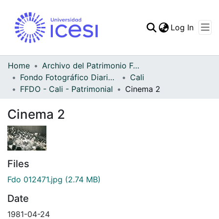
(curren
Log In
Communities & Collec
All of DSpace
Home
Archivo del Patrimonio Fotográfico y Fílmico del Valle del Cauca
Fondo Fotográfico Diario Occidente
Cali
Statistics
FFDO - Cali - Patrimonial
Cinema 2
Cinema 2
Files
Fdo 012471.jpg
(2.74 MB)
Date
1981-04-24