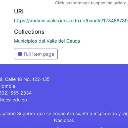
Click on the image to open the gallery.
URI
https://audiovisuales.icesi.edu.co/handle/12345678
Collections
Municipios del Valle del Cauca
Full item page
si: Calle 18 No. 122-135
olombia
(602) 555 2334
@icesi.edu.co
ucación Superior que se encuentra sujeta a inspección y vi
Nacional.