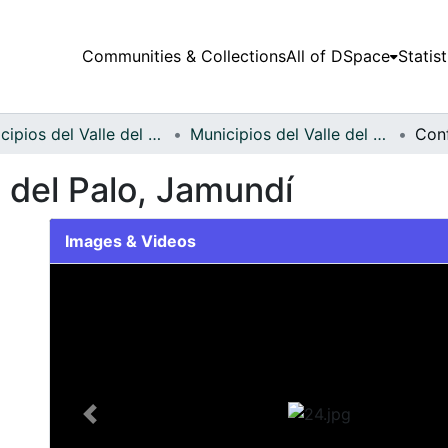
Communities & Collections
All of DSpace
Statist
Municipios del Valle del Cauca
Municipios del Valle del Cauca
 del Palo, Jamundí
Images & Videos
Slide 1 of 1
Previous