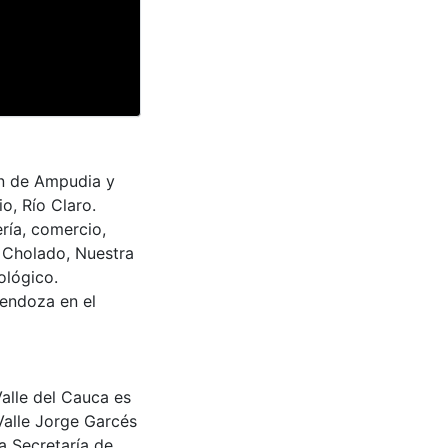
an de Ampudia y
o, Río Claro.
ría, comercio,
l Cholado, Nuestra
ológico.
endoza en el
Valle del Cauca es
Valle Jorge Garcés
a Secretaría de