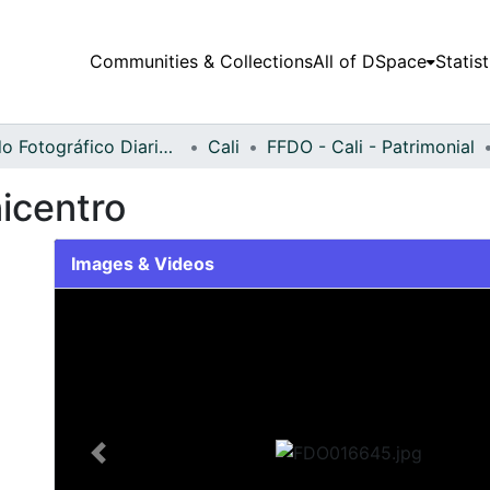
Communities & Collections
All of DSpace
Statist
Fondo Fotográfico Diario Occidente
Cali
FFDO - Cali - Patrimonial
icentro
Images & Videos
Slide 1 of 2
Previous