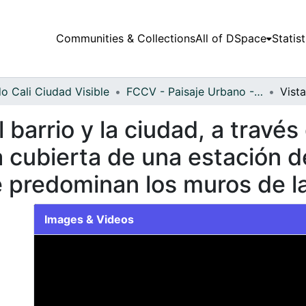
Communities & Collections
All of DSpace
Statist
o Cali Ciudad Visible
FCCV - Paisaje Urbano - Patrimonial
 barrio y la ciudad, a travé
la cubierta de una estación d
 predominan los muros de lad
Images & Videos
Slide 1 of 1