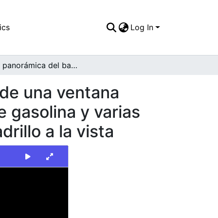
ics
Log In
Vista panorámica del barrio y la ciudad, a través de una ventana circular, se aprecia la cubierta de una estación de gasolina y varias viviendas, en las que predominan los muros de ladrillo a la vista
s de una ventana
e gasolina y varias
rillo a la vista