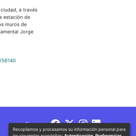
 ciudad, a través
na estación de
los muros de
rtamental Jorge
9/56140
Síguenos
Recopilamos y procesamos su información personal para
los siguientes propósitos:
Autenticación, Preferencias,