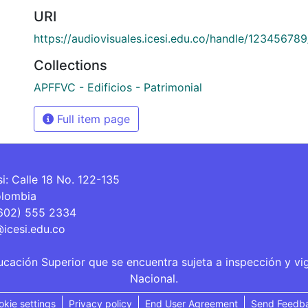
URI
https://audiovisuales.icesi.edu.co/handle/12345678
Collections
APFFVC - Edificios - Patrimonial
Full item page
si: Calle 18 No. 122-135
olombia
(602) 555 2334
@icesi.edu.co
ucación Superior que se encuentra sujeta a inspección y vi
Nacional.
okie settings
Privacy policy
End User Agreement
Send Feedb