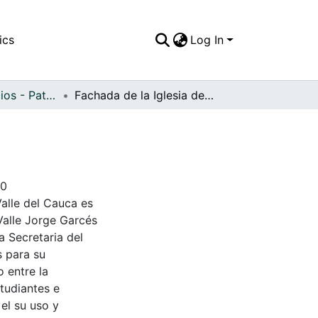
ics
Log In
APFFVC - Edificios - Patrimonial
Fachada de la Iglesia de Santa Bárbara
40
Valle del Cauca es
Valle Jorge Garcés
a Secretaria del
s para su
 entre la
tudiantes e
 el su uso y