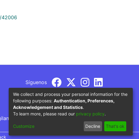
9/42006
Síguenos
We collect and process your personal information for the
following purposes:
Authentication, Preferences,
Acknowledgement and Statistics
.
To learn more, please read our
privacy policy
.
gilancia por parte del Ministerio de Educación
Customize
Decline
That's ok
ack