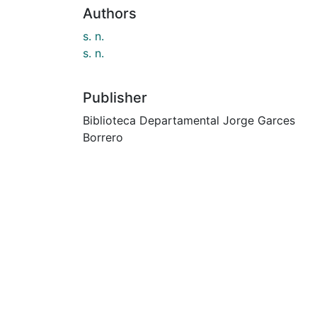
Authors
s. n.
s. n.
Publisher
Biblioteca Departamental Jorge Garces
Borrero