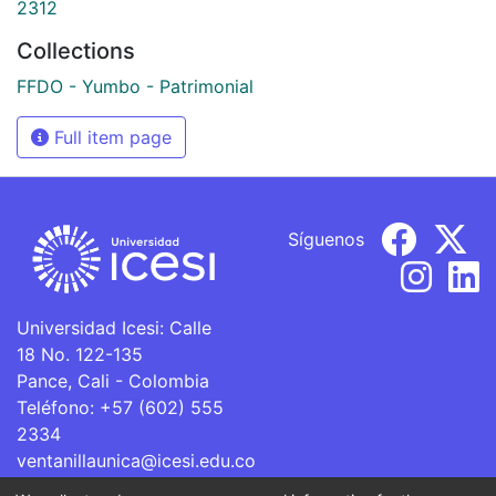
2312
Collections
FFDO - Yumbo - Patrimonial
Full item page
Síguenos
Universidad Icesi: Calle
18 No. 122-135
Pance, Cali - Colombia
Teléfono: +57 (602) 555
2334
ventanillaunica@icesi.edu.co