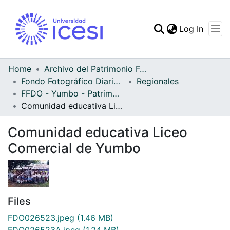
(curren
Log In
Communities & Collec
All of DSpace
Home
Archivo del Patrimonio Fotográfico y Fílmico del Valle del Cauca
Fondo Fotográfico Diario Occidente
Regionales
Statistics
FFDO - Yumbo - Patrimonial
Comunidad educativa Liceo Comercial de Yumbo
Comunidad educativa Liceo
Comercial de Yumbo
Files
FDO026523.jpeg
(1.46 MB)
FDO026523A.jpeg
(1.24 MB)