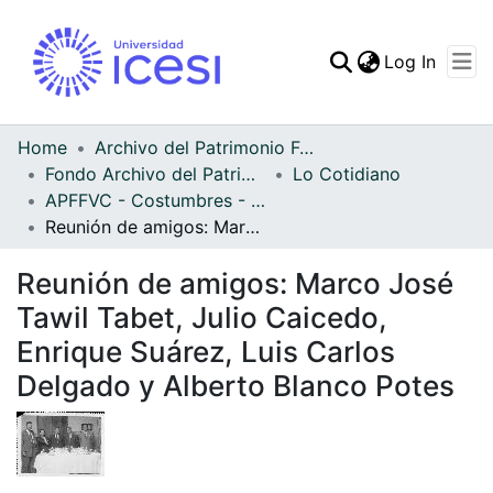
(curren
Log In
Communities & Collec
All of DSpace
Home
Archivo del Patrimonio Fotográfico y Fílmico del Valle del Cauca
Fondo Archivo del Patrimonio Fotográfico y Fílmico del Valle del Cauca
Lo Cotidiano
Statistics
APFFVC - Costumbres - Patrimonial
Reunión de amigos: Marco José Tawil Tabet, Julio Caicedo, Enrique Suárez, Luis Carlos Delgado y Alberto Blanco Potes
Reunión de amigos: Marco José
Tawil Tabet, Julio Caicedo,
Enrique Suárez, Luis Carlos
Delgado y Alberto Blanco Potes