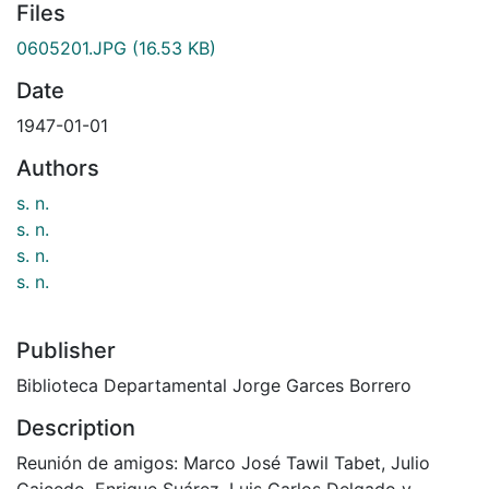
Files
0605201.JPG
(16.53 KB)
Date
1947-01-01
Authors
s. n.
s. n.
s. n.
s. n.
Publisher
Biblioteca Departamental Jorge Garces Borrero
Description
Reunión de amigos: Marco José Tawil Tabet, Julio
Caicedo, Enrique Suárez, Luis Carlos Delgado y