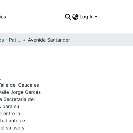
ics
Log In
APFFVC - Caminos - Patrimonial
Avenida Santander
.
Valle del Cauca es
Valle Jorge Garcés
a Secretaria del
s para su
 entre la
tudiantes e
 el su uso y