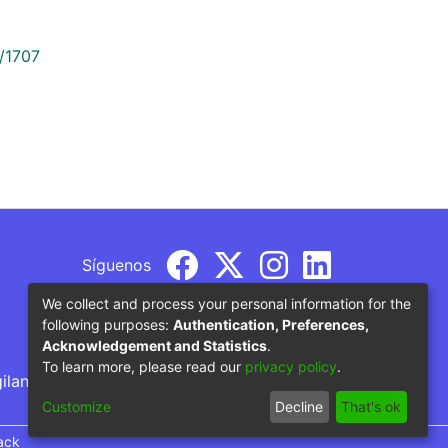
9/1707
Síguenos
We collect and process your personal information for the
following purposes:
Authentication, Preferences,
Acknowledgement and Statistics
.
To learn more, please read our
privacy policy
.
gilancia por parte del Ministerio de Educación
Customize
Decline
That's ok
ack