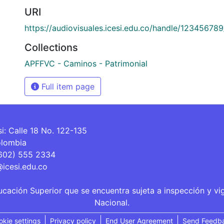
URI
https://audiovisuales.icesi.edu.co/handle/12345678
Collections
APFFVC - Caminos - Patrimonial
Full item page
si: Calle 18 No. 122-135
olombia
(602) 555 2334
@icesi.edu.co
ucación Superior que se encuentra sujeta a inspección y vi
Nacional.
okie settings
Privacy policy
End User Agreement
Send Feedb