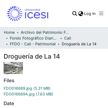
(curren
Log In
Communities & Collec
All of DSpace
Home
Archivo del Patrimonio Fotográfico y Fílmico del Valle del Cauca
Fondo Fotográfico Diario Occidente
Cali
Statistics
FFDO - Cali - Patrimonial
Droguería de La 14
Droguería de La 14
Files
FDO016689.jpg
(5.31 MB)
FDO016689A.jpg
(7.83 MB)
Date