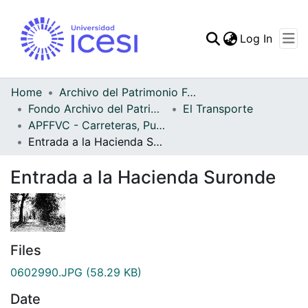
(curren
Log In
Communities & Collec
All of DSpace
Home
Archivo del Patrimonio Fotográfico y Fílmico del Valle del Cauca
Fondo Archivo del Patrimonio Fotográfico y Fílmico del Valle del Cauca
El Transporte
Statistics
APFFVC - Carreteras, Puentes - Patrimonial
Entrada a la Hacienda Suronde
Entrada a la Hacienda Suronde
Files
0602990.JPG
(58.29 KB)
Date