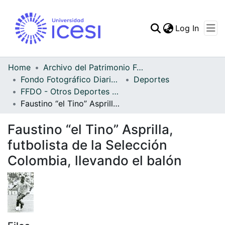
(curren
Log In
Communities & Collec
All of DSpace
Home
Archivo del Patrimonio Fotográfico y Fílmico del Valle del Cauca
Fondo Fotográfico Diario Occidente
Deportes
Statistics
FFDO - Otros Deportes - Patrimonial
Faustino “el Tino” Asprilla, futbolista de la Selección Colombia, llevando el balón
Faustino “el Tino” Asprilla,
futbolista de la Selección
Colombia, llevando el balón