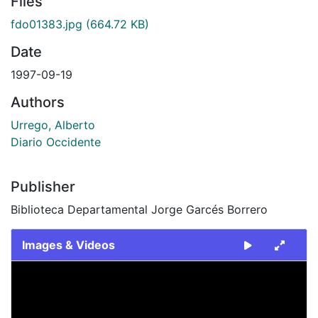
Files
fdo01383.jpg
(664.72 KB)
Date
1997-09-19
Authors
Urrego, Alberto
Diario Occidente
Publisher
Biblioteca Departamental Jorge Garcés Borrero
Images & Videos
Slide 1 of 1