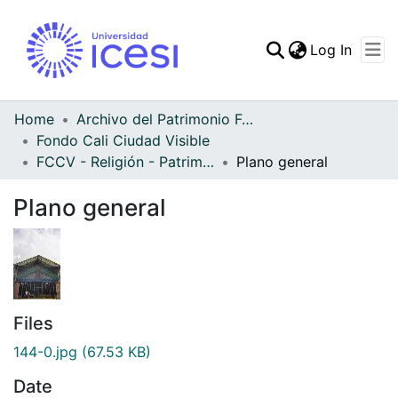
(curren
Log In
Communities & Collec
All of DSpace
Home
Archivo del Patrimonio Fotográfico y Fílmico del Valle del Cauca
Fondo Cali Ciudad Visible
Statistics
FCCV - Religión - Patrimonial
Plano general
Plano general
Files
144-0.jpg
(67.53 KB)
Date