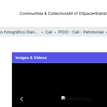
Communities & Collections
All of DSpace
Statist
Fondo Fotográfico Diario Occidente
Cali
FFDO - Cali - Patrimonial
Images & Videos
Slide 1 of 1
Previous